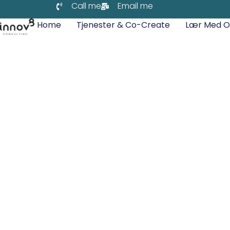
Call me
Email me
Home
Tjenester & Co-Create
Lær Med O