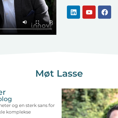
Møt Lasse
er
olog
heter og en sterk sans for
akle komplekse