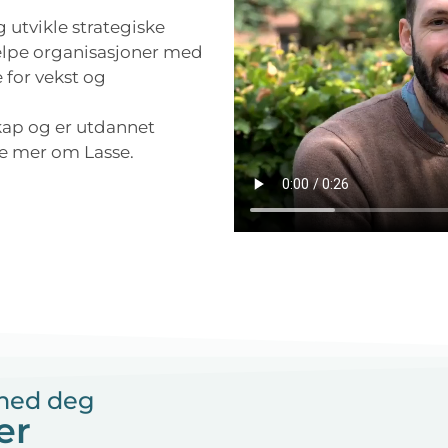
 utvikle strategiske
hjelpe organisasjoner med
 for vekst og
kap og er utdannet
ære mer om Lasse.
 med deg
er