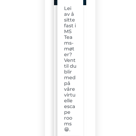
Lei
av å
sitte
fast i
MS
Tea
ms-
møt
er?
Vent
til du
blir
med
på
våre
virtu
elle
esca
pe
roo
ms
😁.