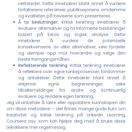
nettsteder. Dette innebærer blant annet å vurdere
forfatterens referanser, publikasjonens omdømme
og kvaliteten på bevisene som presenteres.
Å ta beslutninger:
Kritisk tenkning innebærer å
evaluere alternativer og ta informerte beslutninger
basert på bevis og logisk analyse. Dette
innebærer å vurdere de potensielle
konsekvensene av ulike alternativer, veie fordeler
og ulemper opp mot hverandre og velge den
beste fremgangsmåten.
Reflekterende tenkning:
Kritisk tenkning innebærer
å reflektere over egne tankeprosesser, fordommer
og antakelser. Dette innebærer blant annet å
erkjenne egne begrensninger, søke
tilbakemeldinger fra andre og kontinuerlig
evaluere og revidere egen tenkning.
Jeg vil anbefale å lære eller oppdatere kunnskapen din
om disse metodene – det finnes mange gode kurs om
kreativitet og kritisk tenkning på Linkedin Learning,
Coursera osv. som kan hjelpe deg med å bruke disse
teknikkene mer regelmessig