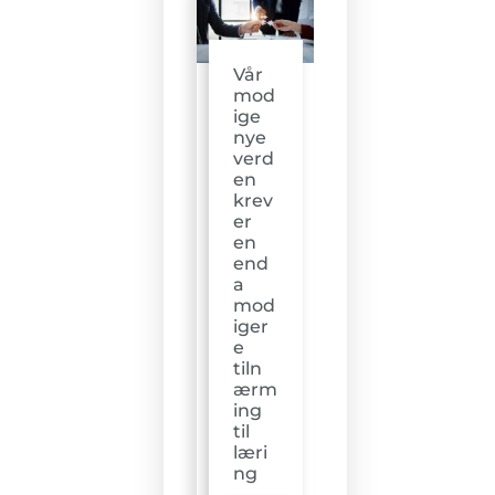
Vår
mod
ige
nye
verd
en
krev
er
en
end
a
mod
iger
e
tiln
ærm
ing
til
læri
ng