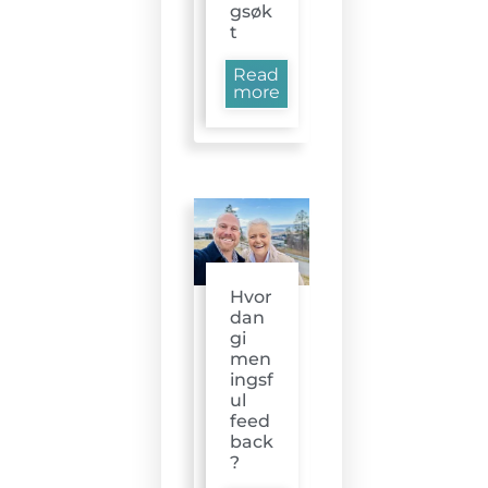
gsøk
t
Read
more
Hvor
dan
gi
men
ingsf
ul
feed
back
?