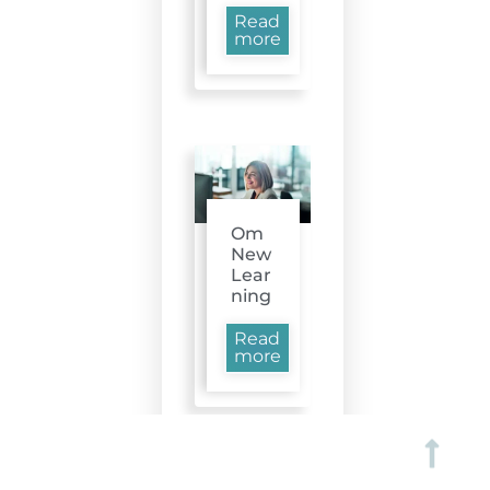
Read
more
Om
New
Lear
ning
Read
more