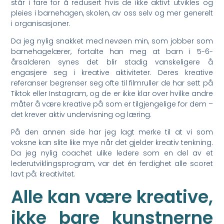
står i fare for å redusert hvis de ikke aktivt utvikles og
pleies i barnehagen, skolen, av oss selv og mer generelt
i organisasjoner.
Da jeg nylig snakket med nevøen min, som jobber som
barnehagelærer, fortalte han meg at barn i 5-6-
årsalderen synes det blir stadig vanskeligere å
engasjere seg i kreative aktiviteter. Deres kreative
referanser begrenser seg ofte til filmruller de har sett på
Tiktok eller Instagram, og de er ikke klar over hvilke andre
måter å være kreative på som er tilgjengelige for dem –
det krever aktiv undervisning og læring.
På den annen side har jeg lagt merke til at vi som
voksne kan slite like mye når det gjelder kreativ tenkning.
Da jeg nylig coachet ulike ledere som en del av et
lederutviklingsprogram, var det én ferdighet alle scoret
lavt på: kreativitet.
Alle kan være kreative,
ikke bare kunstnerne