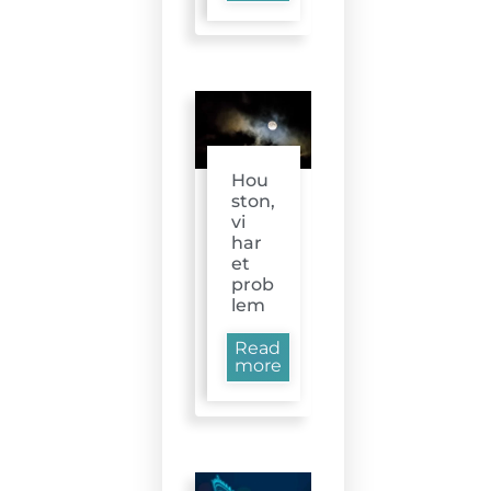
Hou
ston,
vi
har
et
prob
lem
Read
more