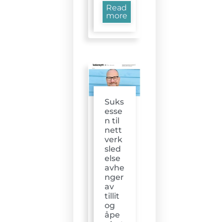
Read
more
Suks
esse
n til
nett
verk
sled
else
avhe
nger
av
tillit
og
åpe