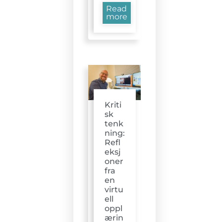
Read
more
Kriti
sk
tenk
ning:
Refl
eksj
oner
fra
en
virtu
ell
oppl
ærin