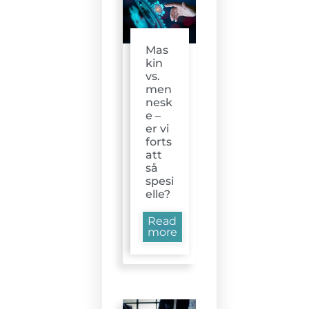
Mas
kin
vs.
men
nesk
e –
er vi
forts
att
så
spesi
elle?
Read
more