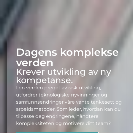
Dagens komplekse
verden
Krever utvikling av ny
kompetanse.
I en verden preget av rask utvikling,
utfordrer teknologiske nyvinninger og
samfunnsendringer våre vante tankesett og
arbeidsmetoder. Som leder, hvordan kan du
tilpasse deg endringene, håndtere
kompleksiteten og motivere ditt team?