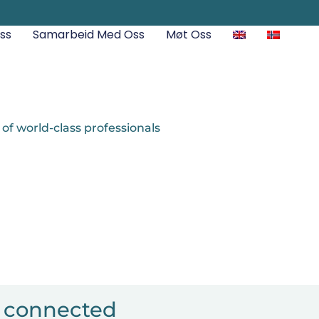
ss
Samarbeid Med Oss
Møt Oss
 of world-class professionals
y connected