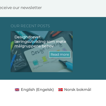
receive our newsletter
OUR RECENT POSTS
Designdrevet
L&D i AI-tidsald
læringsutvikling som møte
innhold til oppl
målgruppens behov
Read more
English
(
Engelsk
)
Norsk bokmål